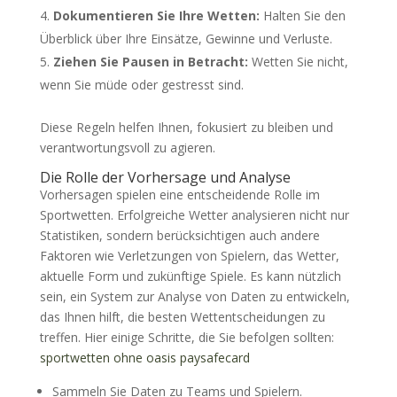
Dokumentieren Sie Ihre Wetten:
Halten Sie den
Überblick über Ihre Einsätze, Gewinne und Verluste.
Ziehen Sie Pausen in Betracht:
Wetten Sie nicht,
wenn Sie müde oder gestresst sind.
Diese Regeln helfen Ihnen, fokusiert zu bleiben und
verantwortungsvoll zu agieren.
Die Rolle der Vorhersage und Analyse
Vorhersagen spielen eine entscheidende Rolle im
Sportwetten. Erfolgreiche Wetter analysieren nicht nur
Statistiken, sondern berücksichtigen auch andere
Faktoren wie Verletzungen von Spielern, das Wetter,
aktuelle Form und zukünftige Spiele. Es kann nützlich
sein, ein System zur Analyse von Daten zu entwickeln,
das Ihnen hilft, die besten Wettentscheidungen zu
treffen. Hier einige Schritte, die Sie befolgen sollten:
sportwetten ohne oasis paysafecard
Sammeln Sie Daten zu Teams und Spielern.