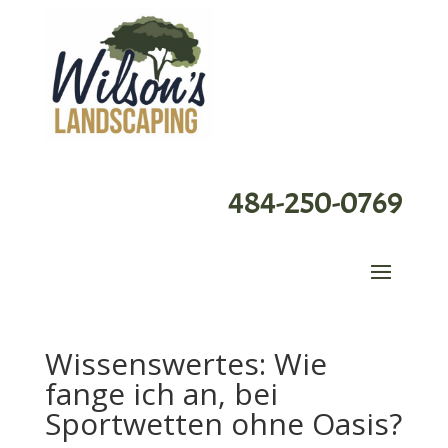
484-250-0769
Wissenswertes: Wie
fange ich an, bei
Sportwetten ohne Oasis?