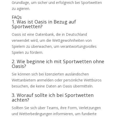
Grundlage, um sicher und erfolgreich bei Sportwetten
zu agieren.
FAQs
1. Was ist Oasis in Bezug auf
Sportwetten?
Oasis ist eine Datenbank, die in Deutschland
verwendet wird, um die Wettgewohnheiten von
Spielern zu überwachen, um verantwortungsvolles
Spielen zu fördern.
2. Wie beginne ich mit Sportwetten ohne
Oasis?
Sie können sich bei lizenzierten ausländischen
Wettanbietern anmelden oder persönliche Wettbüros
besuchen, die keine Daten an Oasis übermitteln.
3. Worauf sollte ich bei Sportwetten
achten?
Sollten Sie sich über Teams, ihre Form, Verletzungen
und Wetterbedingungen informieren, um fundierte