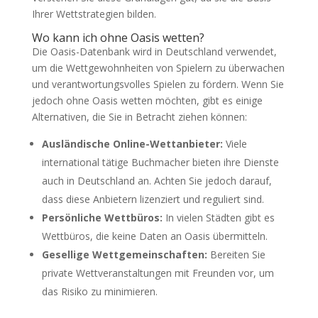
Ihrer Wettstrategien bilden.
Wo kann ich ohne Oasis wetten?
Die Oasis-Datenbank wird in Deutschland verwendet,
um die Wettgewohnheiten von Spielern zu überwachen
und verantwortungsvolles Spielen zu fördern. Wenn Sie
jedoch ohne Oasis wetten möchten, gibt es einige
Alternativen, die Sie in Betracht ziehen können:
Ausländische Online-Wettanbieter:
Viele
international tätige Buchmacher bieten ihre Dienste
auch in Deutschland an. Achten Sie jedoch darauf,
dass diese Anbietern lizenziert und reguliert sind.
Persönliche Wettbüros:
In vielen Städten gibt es
Wettbüros, die keine Daten an Oasis übermitteln.
Gesellige Wettgemeinschaften:
Bereiten Sie
private Wettveranstaltungen mit Freunden vor, um
das Risiko zu minimieren.