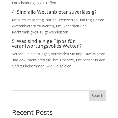
Entscheidungen zu treffen.
4. Sind alle Wettanbieter zuverlässig?
Nein, es ist wichtig, nur bei lizenzierten und regulierten
Wettanbietern zu wetten, um Sicherheit und
Rechtmäßigkeit zu gewährleisten.
5. Was sind einige Tipps für
verantwortungsvolles Wetten?
Setzen Sie ein Budget, vermeiden Sie impulsive Wetten
und dokumentieren Sie Ihre Einsätze, um besser in den
Griff zu bekommen, wie Sie spielen.
Search
Recent Posts