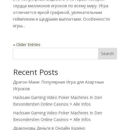
сердца миллионов игроков по всему миру. Игра
отличается яркой графикой, увлекательным
геймплеем и щедрыми выплатами. Особенности
игры...
« Older Entries
Search
Recent Posts
Драгон Мани: Популярная Игра для Азартных
Игроков
Hacksaw Gaming Video Poker Machines In Den
Besondersten Online Casinos + Alle Infos
Hacksaw Gaming Video Poker Machines In Den
Besondersten Online Casinos + Alle Infos
Драконовы Деньги в Онлайн Казино