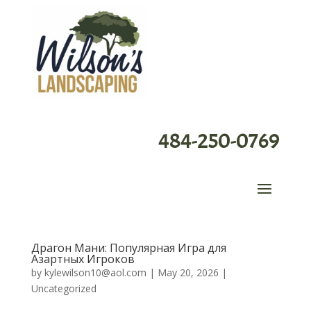
484-250-0769
Драгон Мани: Популярная Игра для
Азартных Игроков
by
kylewilson10@aol.com
|
May 20, 2026
|
Uncategorized