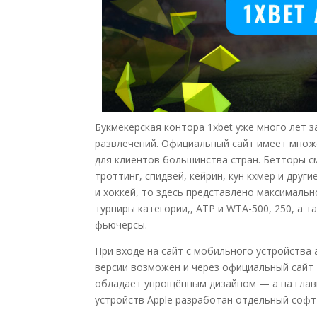
Букмекерская контора 1xbet уже много лет з
развлечений. Официальный сайт имеет множе
для клиентов большинства стран. Бетторы см
троттинг, спидвей, кейрин, кун кхмер и друг
и хоккей, то здесь представлено максимальн
турниры категории,, ATP и WTA-500, 250, а 
фьючерсы.
При входе на сайт с мобильного устройства
версии возможен и через официальный сайт 
обладает упрощённым дизайном — а на глав
устройств Apple разработан отдельный софт 