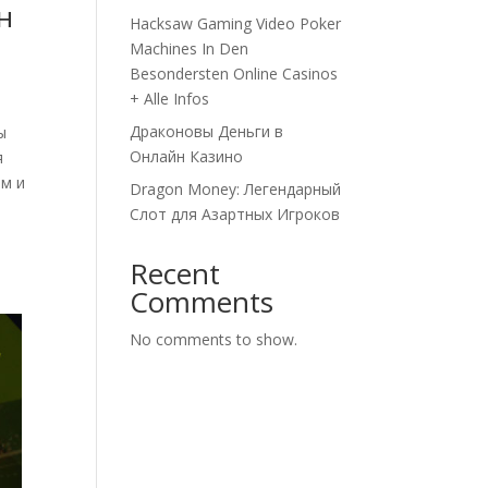
н
Hacksaw Gaming Video Poker
Machines In Den
Besondersten Online Casinos
+ Alle Infos
Драконовы Деньги в
ы
Онлайн Казино
я
ым и
Dragon Money: Легендарный
Слот для Азартных Игроков
Recent
Comments
No comments to show.