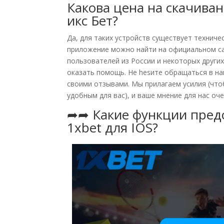
Какова цена на скачив
икс Бет?
Да, для таких устройств существует технич
приложение можно найти на официальном са
пользователей из России и некоторых других
оказать помощь. Не hesитe обращаться в на
своими отзывами. Мы прилагаем усилия (чт
удобным для вас), и ваше мнение для нас оч
➦➦ Какие функции пред
1xbet для IOS?