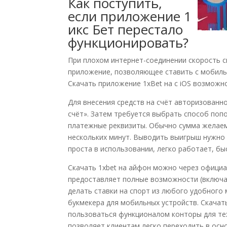
Как поступить,
если приложение 1
икс Бет перестало
функционировать?
При плохом интернет-соединении скорость 
приложение, позволяющее ставить с мобиль
Скачать приложение 1xBet на с iOS возможно
Для внесения средств на счёт авторизованн
счёт». Затем требуется выбрать способ поп
платежные реквизиты. Обычно сумма желаемо
нескольких минут. Выводить выигрыш нужно
проста в использовании, легко работает, бы
Скачать 1xbet на айфон можно через официал
предоставляет полные возможности (включая
делать ставки на спорт из любого удобного
букмекера для мобильных устройств. Скачат
пользоваться функционалом конторы для те
позволяет клиентам легко переходить в осно