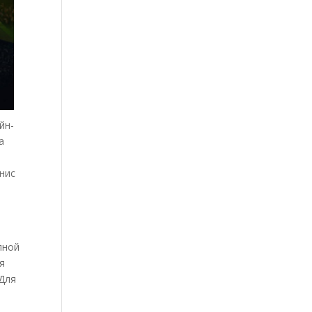
йн-
а
ннис
пной
я
 Для