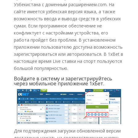
Узбекистана с доменным расширением.com. На
сайте имеется узбекская версия языка, а также
возможность ввода и вывода средств в узбекских
сумах. Если программное обеспечение не
конфликтует с настройками устройства, его
работа пройдет без проблем. В установленном
приложении пользователю доступна возможность
зарегистрироваться или авторизоваться. В 1xBet в
настоящее время Live ставки на спорт пользуются
большой популярностью.
Войдите в систему и зарегистрируйтесь
через мобильное приложение 1хБет.
Для подтверждения загрузки обновленной версии
достаточно нажать на соответствующую кнопку.