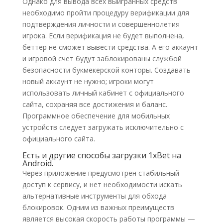
Однако для вывода всех выигранных средств
необходимо пройти процедуру верификации для
подтверждения личности и совершеннолетия
игрока. Если верификация не будет выполнена,
беттер не сможет вывести средства. А его аккаунт
и игровой счет будут заблокированы службой
безопасности букмекерской конторы. Создавать
новый аккаунт не нужно; игроки могут
использовать личный кабинет с официального
сайта, сохраняя все достижения и баланс.
Программное обеспечение для мобильных
устройств следует загружать исключительно с
официального сайта.
Есть и другие способы загрузки 1xBet на
Android.
Через приложение предусмотрен стабильный
доступ к сервису, и нет необходимости искать
альтернативные инструменты для обхода
блокировок. Одним из важных преимуществ
является высокая скорость работы программы —