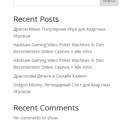
Search
Recent Posts
Драгон Мани: Популярная Игра для Азартных
Игроков
Hacksaw Gaming Video Poker Machines In Den
Besondersten Online Casinos + Alle Infos
Hacksaw Gaming Video Poker Machines In Den
Besondersten Online Casinos + Alle Infos
Драконовы Деньги в Онлайн Казино
Dragon Money: Легендарный Слот для Азартных
Игроков
Recent Comments
No comments to show.