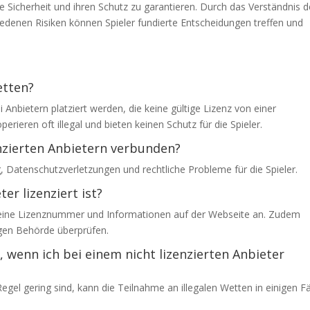
re Sicherheit und ihren Schutz zu garantieren. Durch das Verständnis d
denen Risiken können Spieler fundierte Entscheidungen treffen und
etten?
i Anbietern platziert werden, die keine gültige Lizenz von einer
rieren oft illegal und bieten keinen Schutz für die Spieler.
zenzierten Anbietern verbunden?
g, Datenschutzverletzungen und rechtliche Probleme für die Spieler.
er lizenziert ist?
el seine Lizenznummer und Informationen auf der Webseite an. Zudem
igen Behörde überprüfen.
, wenn ich bei einem nicht lizenzierten Anbieter
Regel gering sind, kann die Teilnahme an illegalen Wetten in einigen Fä