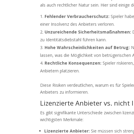
als auch rechtlicher Natur sein. Hier sind einige
Fehlender Verbraucherschutz:
Spieler habe
einer Insolvenz des Anbieters verloren.
Unzureichende Sicherheitsmaßnahmen:
D
zu Identitätsdiebstahl führen kann.
Hohe Wahrscheinlichkeiten auf Betrug:
Ni
lassen, was die Möglichkeit von betrügerischen A
Rechtliche Konsequenzen:
Spieler riskieren
Anbietern platzieren.
Diese Risiken verdeutlichen, warum es für Spieler
Anbieters zu informieren.
Lizenzierte Anbieter vs. nicht 
Es gibt signifikante Unterschiede zwischen lizenz
wichtigsten Merkmale:
Lizenzierte Anbieter:
Sie müssen sich stren