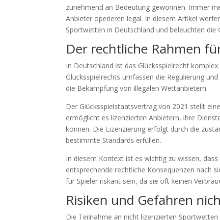
zunehmend an Bedeutung gewonnen. Immer mehr M
Anbieter operieren legal. In diesem Artikel werf
Sportwetten in Deutschland und beleuchten die G
Der rechtliche Rahmen fü
In Deutschland ist das Glücksspielrecht komplex
Glücksspielrechts umfassen die Regulierung und
die Bekämpfung von illegalen Wettanbietern.
Der Glücksspielstaatsvertrag von 2021 stellt ein
ermöglicht es lizenzierten Anbietern, ihre Dienst
können. Die Lizenzierung erfolgt durch die zustä
bestimmte Standards erfüllen.
In diesem Kontext ist es wichtig zu wissen, dass 
entsprechende rechtliche Konsequenzen nach sic
für Spieler riskant sein, da sie oft keinen Verbr
Risiken und Gefahren nich
Die Teilnahme an nicht lizenzierten Sportwetten b