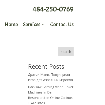
484-250-0769
Home
Services
Contact Us
Search
Recent Posts
Драгон Мани: Популярная
Игра для Азартных Игроков
Hacksaw Gaming Video Poker
Machines In Den
Besondersten Online Casinos
+ Alle Infos