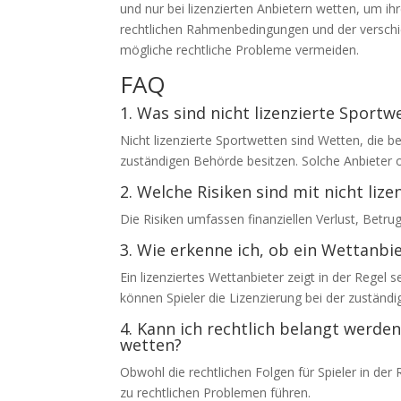
und nur bei lizenzierten Anbietern wetten, um ih
rechtlichen Rahmenbedingungen und der verschie
mögliche rechtliche Probleme vermeiden.
FAQ
1. Was sind nicht lizenzierte Sportw
Nicht lizenzierte Sportwetten sind Wetten, die be
zuständigen Behörde besitzen. Solche Anbieter ope
2. Welche Risiken sind mit nicht li
Die Risiken umfassen finanziellen Verlust, Betru
3. Wie erkenne ich, ob ein Wettanbiet
Ein lizenziertes Wettanbieter zeigt in der Reg
können Spieler die Lizenzierung bei der zuständ
4. Kann ich rechtlich belangt werden
wetten?
Obwohl die rechtlichen Folgen für Spieler in der 
zu rechtlichen Problemen führen.