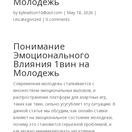
Молодежь
by
kylewilson10@aol.com
|
May 18, 2026
|
Uncategorized
|
0 comments
Понимание
Эмоционального
Влияния 1вин на
Молодежь
Современная молодежь сталкивается с
множеством эмоциональных вызовов, и
распространение платформ для азартных игр,
таких как 1вин, сильно усугубляет эту ситуацию. В
данной статье мы обсудим, как онлайн-ставки
влияют на эмоциональное состояние молодежи,
почему это становится серьезной проблемой, и
как можно минимизировать негативные