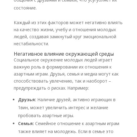
состояние.
Каждый из этих факторов может негативно влиять
на качество жизни, учебу и отношения молодых
людей, создавая замкнутый круг эмоциональной
нестабильности.
Негативное влияние окружающей среды
Социальное окружение молодых людей играет
важную роль в формировании их отношения к
азартным играм. Друзья, семья и медиа могут как
способствовать увлечению, так и наоборот –
предупреждать о рисках. Например:
Друзья:
Наличие друзей, активно играющих в
1вин, может увеличить интерес и желание
пробовать азартные игры.
Семья:
Семейное отношение к азартным играм
также влияет на молодежь. Если в семье это