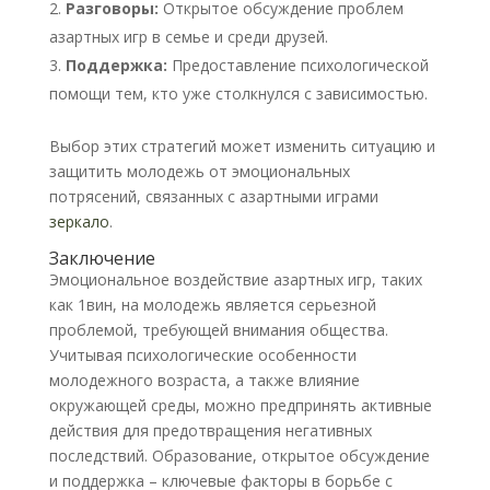
Разговоры:
Открытое обсуждение проблем
азартных игр в семье и среди друзей.
Поддержка:
Предоставление психологической
помощи тем, кто уже столкнулся с зависимостью.
Выбор этих стратегий может изменить ситуацию и
защитить молодежь от эмоциональных
потрясений, связанных с азартными играми
зеркало
.
Заключение
Эмоциональное воздействие азартных игр, таких
как 1вин, на молодежь является серьезной
проблемой, требующей внимания общества.
Учитывая психологические особенности
молодежного возраста, а также влияние
окружающей среды, можно предпринять активные
действия для предотвращения негативных
последствий. Образование, открытое обсуждение
и поддержка – ключевые факторы в борьбе с