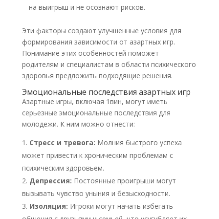
на выигрыш и не осознают рисков.
Эти факторы создают улучшенные условия для
формирования зависимости от азартных игр.
Понимание этих особенностей поможет
родителям и специалистам в области психического
здоровья предложить подходящие решения.
Эмоциональные последствия азартных игр
Азартные игры, включая 1вин, могут иметь
серьезные эмоциональные последствия для
молодежи. К ним можно отнести:
Стресс и тревога:
Молния быстрого успеха
может привести к хроническим проблемам с
психическим здоровьем.
Депрессия:
Постоянные проигрыши могут
вызывать чувство уныния и безысходности.
Изоляция:
Игроки могут начать избегать
общения с друзьями и семьей, что усугубляет их