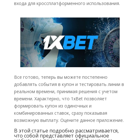
входа для кроссплатформенного использования.
Все готово, теперь вы можете постепенно
добавлять события в купон и тестировать линии в
реальном времени, принимая решения с учетом
времени. Характерно, что 1xBet позволяет
формировать купон из одиночных и
комбинированных ставок, сразу показывая
возможную выплату. Оцените данное приложение.
В этой статье подробно рассматривается,
что собой представляет официальное