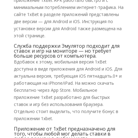
приложение 1xBet APK работало быстро и с
минимальным потреблением интернет-трафика. На
сайте 1xBet в разделе приложений представлены
две версии — для Android и iOS. Инструкция по
установке версии для Android также размещена на
этой странице.
Служба поддержки Эмулятор подходит для
ставок и игр на мониторе — но требует
больше ресурсов от компьютера.
Вдобавок к этому, мобильная версия 1xBet
доступна в виде приложения для Android и iOS. Для
актуальна версия, требующая iOS пятнадцать.0+ и
работающая на iPhone/iPad. На можно скачать
бесплатно через App Store. Мобильное
приложение 1xBet разработано для быстрых
ставок и игр без использования браузера.
Отдельно стоит выделить, что получите бонус в
приложении 1xbet.
Приложение от 1xBet предназначено для
того, чтобы любой мог делать ставки в