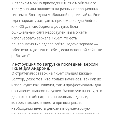
К ставкам можно присоединиться с мобильного
телефона или планшета на разных операционных
системах благодаря мобильной версии сайта. Еще
один вариант, загрузить приложение для Android
или iOS для свободного доступа. Если
официальный сайт недоступен, вы можете
использовать зеркала 1хБет, то есть
альтернативные адреса сайта. Задача зеркала —
обеспечить доступ к 1хбет, если основной сайт “не
работает”.
Инструкция по загрузке последней версии
1xBet для Андроид.
О стратегиях ставок на 1хБет слышал каждый
беттор, даже тот, кто только начинает, так как их
используют как новички, так и профессионалы для
повышения шансов на успех. Важно учитывать, что
для того чтобы играть на реальные деньги,
которые можно вывести при выигрыше,
необходимо внести депозит в букмекерскую