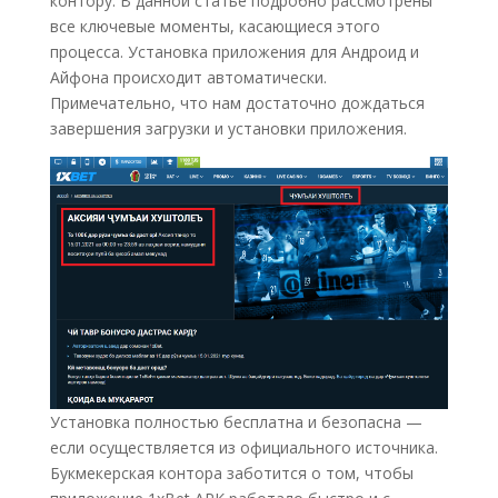
контору. В данной статье подробно рассмотрены
все ключевые моменты, касающиеся этого
процесса. Установка приложения для Андроид и
Айфона происходит автоматически.
Примечательно, что нам достаточно дождаться
завершения загрузки и установки приложения.
Установка полностью бесплатна и безопасна —
если осуществляется из официального источника.
Букмекерская контора заботится о том, чтобы