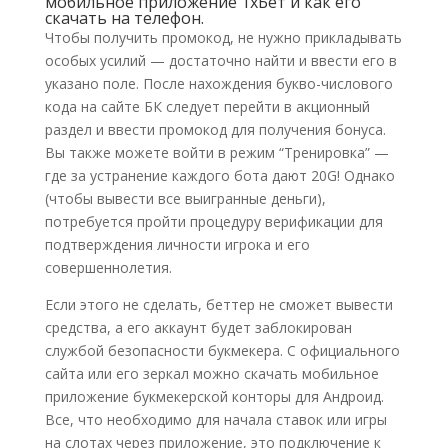
мобильное приложение 1хБет и как его
скачать на телефон.
Чтобы получить промокод, не нужно прикладывать
особых усилий — достаточно найти и ввести его в
указано поле. После нахождения букво-числового
кода на сайте БК следует перейти в акционный
раздел и ввести промокод для получения бонуса.
Вы также можете войти в режим “Тренировка” —
где за устранение каждого бота дают 20G! Однако
(чтобы вывести все выигранные деньги),
потребуется пройти процедуру верификации для
подтверждения личности игрока и его
совершеннолетия.
Если этого не сделать, беттер не сможет вывести
средства, а его аккаунт будет заблокирован
службой безопасности букмекера. С официального
сайта или его зеркал можно скачать мобильное
приложение букмекерской конторы для Андроид.
Все, что необходимо для начала ставок или игры
на слотах через приложение, это подключение к