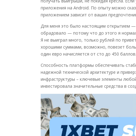
получать выигрыши, не покидая кресла. Если
приложения на Android. По опыту можно ска
приложением зависит от ваших предпочтений
Для меня это было настоящим открытием — я
обрадовало — потому что до этого я нормал
Я не выиграл много, только рублей по привет
хорошими суммами, возможно, повезет больш
один евро начисляется от сто до 450 баллов
Способность платформы обеспечивать стаби
надежной технической архитектуре и привер
инфраструктуры – ключевые элементы любой
инвестировала значительные средства в со