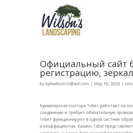
Официальный сайт б
регистрацию, зеркал
by
kylewilson10@aol.com
|
May 18, 2026
|
Unc
Букмекерская контора 1хбет работает на о
соединение и требует обязательную проверк
1хБет функционируют в одной системе обра
и коэффициентах. Казино 1xbet представляе
названию, а также фильтрацией по провайде