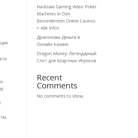
Hacksaw Gaming Video Poker
Machines In Den
Besondersten Online Casinos
+ Alle Infos
Драконовы Деньги в
ация
Онлайн Казино
Dragon Money: Легендарный
 это
Слот для Азартных Игроков
Recent
их
Comments
р.
No comments to show.
т
рты,