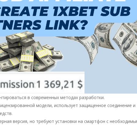
нтироваться в современных методах разработки.
лицензированной модели, использует защищенное соединение и
едств.
ерная версия, но требуют установки на смартфон с необходимы