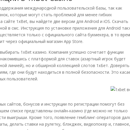
поддержания международной пользовательской базы, так как
ынок, которые могут стать проблемой для менее гибких
 сайте 1xBet, вы найдете две версии для Android и iOS. Скачать
ой в смс. Инструкция по установке приложения для Android так
уществляется только с официального сайта букмекера, в то вре
ит через официальный магазин App Store.
 выбирать 1xBet казино. Компания успешно сочетает функции
знакомившись с платформой для ставок (азартный игрок будет
ной линией), но и обширной коллекцией слотов 1хБет. Доверять
ям, где они будут находиться в полной безопасности. Это каса
нных пользователей.
х сайтов, бонусов и инструкции по регистрации помогут без
ашем списке представлены онлайн-казино (где можно не только
ести выигрыши. Кроме того, появление гемблинг-операторов дал
ы, делать ставки на рулетку, блэкджек, видеопокер и, главное