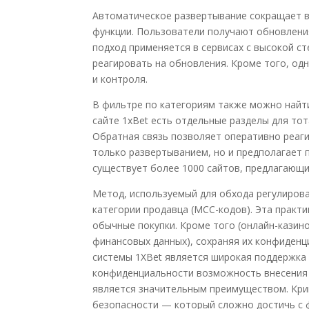
Автоматическое развертывание сокращает 
функции. Пользователи получают обновления
подход применяется в сервисах с высокой с
реагировать на обновления. Кроме того, од
и контроля.
В фильтре по категориям также можно найти 
сайте 1xBet есть отдельные разделы для тот
Обратная связь позволяет оперативно реаги
только развертыванием, но и предполагает 
существует более 1000 сайтов, предлагающи
Метод, используемый для обхода регулирова
категории продавца (МСС-кодов). Эта практи
обычные покупки. Кроме того (онлайн-казин
финансовых данных), сохраняя их конфиден
системы 1XBet является широкая поддержка 
конфиденциальности возможность внесения и
является значительным преимуществом. Кри
безопасности — который сложно достичь с 