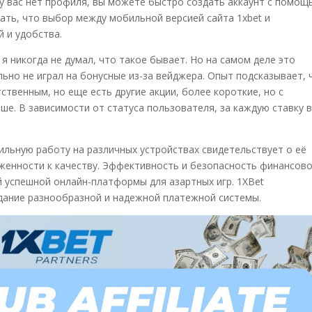
 у вас нет профиля, вы можете быстро создать аккаунт с помощ
зать, что выбор между мобильной версией сайта 1xbet и
 и удобства.
 никогда не думал, что такое бывает. Но на самом деле это
ьно не играл на бонусные из-за вейджера. Опыт подсказывает, 
ственным, но еще есть другие акции, более короткие, но с
е. В зависимости от статуса пользователя, за каждую ставку 
.
льную работу на различных устройствах свидетельствует о её
женности к качеству. Эффективность и безопасность финансов
 успешной онлайн-платформы для азартных игр. 1XBet
здание разнообразной и надежной платежной системы.