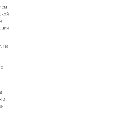
ием
акой
и
ации
. На
те
од
х и
ой