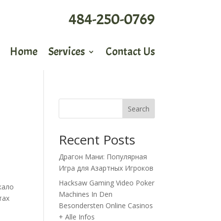
484-250-0769
Home
Services
Contact Us
Search
Recent Posts
Драгон Мани: Популярная
Игра для Азартных Игроков
Hacksaw Gaming Video Poker
кало
Machines In Den
тах
Besondersten Online Casinos
+ Alle Infos