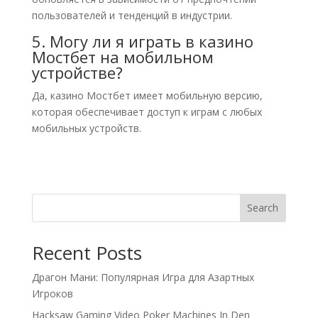
пользователей и тенденций в индустрии.
5. Могу ли я играть в казино
Мостбет на мобильном
устройстве?
Да, казино Мостбет имеет мобильную версию,
которая обеспечивает доступ к играм с любых
мобильных устройств.
Search
Recent Posts
Драгон Мани: Популярная Игра для Азартных
Игроков
Hacksaw Gaming Video Poker Machines In Den