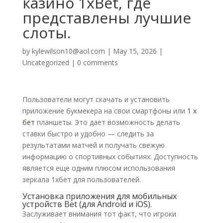
казино 1xBet, где
представлены лучшие
слоты.
by
kylewilson10@aol.com
|
May 15, 2026
|
Uncategorized
|
0 comments
Пользователи могут скачать и установить
приложение букмекера на свои смартфоны или
1 х
бет
планшеты. Это дает возможность делать
ставки быстро и удобно — следить за
результатами матчей и получать свежую
информацию о спортивных событиях.
Доступность
является еще одним плюсом использования
зеркала 1хбет для пользователей.
Установка приложения для мобильных
устройств Bet (для Android и iOS).
Заслуживает внимания тот факт, что игроки