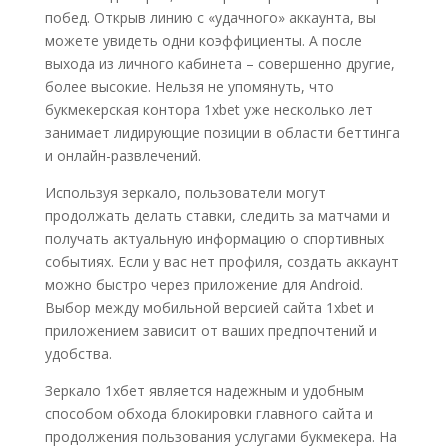
побед. Открыв линию с «удачного» аккаунта, вы
можете увидеть одни коэффициенты. А после
выхода из личного кабинета – совершенно другие,
более высокие. Нельзя не упомянуть, что
букмекерская контора 1xbet уже несколько лет
занимает лидирующие позиции в области беттинга
и онлайн-развлечений.
Используя зеркало, пользователи могут
продолжать делать ставки, следить за матчами и
получать актуальную информацию о спортивных
событиях. Если у вас нет профиля, создать аккаунт
можно быстро через приложение для Android.
Выбор между мобильной версией сайта 1xbet и
приложением зависит от ваших предпочтений и
удобства.
Зеркало 1хбет является надежным и удобным
способом обхода блокировки главного сайта и
продолжения пользования услугами букмекера. На