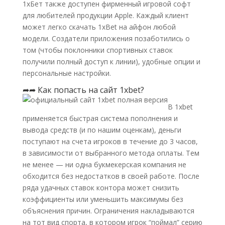
1хБет также доступен фирменный игровой софт
для любителей продукции Apple. Каждый клиент
может легко скачать 1xBet на айфон любой
модели. Создатели приложения позаботились о
том (чтобы поклонники спортивных ставок
получили полный доступ к линии), удобные опции и
персональные настройки.
➦➦ Как попасть на сайт 1xbet?
В 1xbet
применяется быстрая система пополнения и
вывода средств (и по нашим оценкам), деньги
поступают на счета игроков в течение до 3 часов,
в зависимости от выбранного метода оплаты. Тем
не менее — ни одна букмекерская компания не
обходится без недостатков в своей работе. После
ряда удачных ставок контора может снизить
коэффициенты или уменьшить максимумы без
объяснения причин. Ограничения накладываются
на тот вид спорта, в котором игрок “поймал” серию