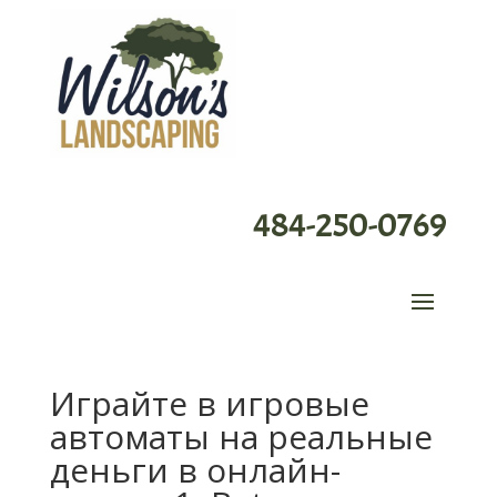
484-250-0769
Играйте в игровые
автоматы на реальные
деньги в онлайн-