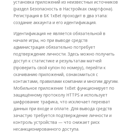
установка приложений из неизвестных источников
(раздел Безопасность в Настройках смартфона).
Регистрация в БК 1xBet проходит в два этапа:
создание аккаунта и его идентификация.
Идентификация не является обязательной в
начале игры, но при выводе средств
администрация обязательно потребует
подтверждение личности. Здесь можно получить
доступ к статистике и результатам матчей
(проверить свой купон по номеру), перейти к
скачиванию приложений, ознакомиться с
контактами, правилами компании и многим другим.
Мобильное приложение 1xBet функционирует по
защищённому протоколу HTTPS и использует
шифрование трафика, что исключает перехват
данных при входе и оплате. Для вывода средств
зачастую требуется подтверждение личности и
контроль устройства — что снижает риск
несанкционированного доступа.