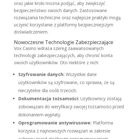
oraz jakie kroki można podjąć, aby zwiększyć
bezpieczeństwo swoich danych. Zastosowane
rozwiązania techniczne oraz najlepsze praktyki mogą
uczynić korzystanie z platformy bezpieczniejszym
doświadczeniem.
Nowoczesne Technologie Zabezpieczające
Vox Casino wdraża szereg zaawansowanych
technologii zabezpieczających, aby chronić konta
swoich użytkowników. Oto niektóre z nich:
Szyfrowanie danych:
Wszystkie dane
użytkowników są szyfrowane, co sprawia, że są
nieczytelne dla osób trzecich.
Dokumentacja tożsamości:
Użytkownicy zostają
zobowiązani do weryfikacji swojej tożsamości przed
dokonaniem wypłaty.
Oprogramowanie antywirusowe:
Platforma
korzysta z najnowszych rozwiązań w zakresie
ochrony przed złośliwym oprogramowaniem.