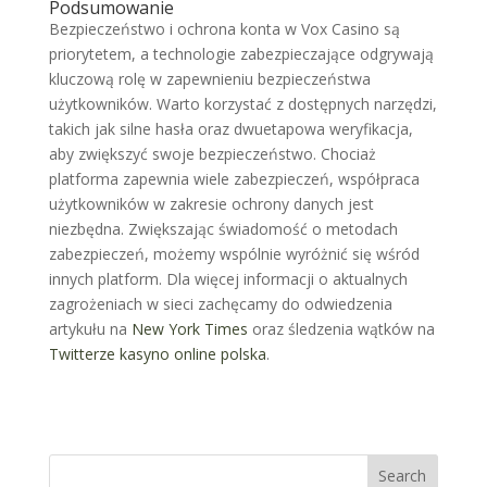
Podsumowanie
Bezpieczeństwo i ochrona konta w Vox Casino są
priorytetem, a technologie zabezpieczające odgrywają
kluczową rolę w zapewnieniu bezpieczeństwa
użytkowników. Warto korzystać z dostępnych narzędzi,
takich jak silne hasła oraz dwuetapowa weryfikacja,
aby zwiększyć swoje bezpieczeństwo. Chociaż
platforma zapewnia wiele zabezpieczeń, współpraca
użytkowników w zakresie ochrony danych jest
niezbędna. Zwiększając świadomość o metodach
zabezpieczeń, możemy wspólnie wyróżnić się wśród
innych platform. Dla więcej informacji o aktualnych
zagrożeniach w sieci zachęcamy do odwiedzenia
artykułu na
New York Times
oraz śledzenia wątków na
Twitterze
kasyno online polska
.
Search