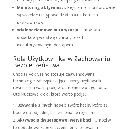
Monitoring aktywności:
Regularnie monitorowane
są wszelkie nietypowe działania na kontach
użytkowników.
Wielopoziomowa autoryzacja:
Umożliwia
dodatkową warstwę ochrony przed
nieautoryzowanym dostępem.
Rola Użytkownika w Zachowaniu
Bezpieczeństwa
Chociaż Vox Casino stosuje zaawansowane
technologie zabezpieczające, każdy użytkownik
również ma ważną rolę w ochronie swojego konta.
Oto kluczowe kroki, które warto podjąć:
Używanie silnych haseł:
Twórz hasła, które są
trudne do odgadnięcia i zmieniaj je regularnie.
Aktywacja dwuetapowej weryfikacji:
Umożliwi
to dodatkowe zabezpieczenie przy logowaniu.