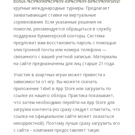
bonus-%c9%99ld%c9%99-ed%c9%99-bil%c9%99rsiniz/
крупные международные турниры. Предлагает
захватывающие ставки на виртуальные
соревнования. Если указанные решения не
помогли, рекомендуется обращаться в службу
поддержки букмекерской конторы. Система
предложит вам восстановить пароль с помощью
электронной почты или номера телефона —
связанного с вашей учетной записью. Материалы
на сайте предназначены для лиц старше 21 года.
Участие в азартных играх может привести к
зависимости от игр. Вы можете скачать
приложение 1xbet в App Store или загрузить по
ссылке из нашего обзора. Практика показывает,
что затем необходимо перейти на App Store для
загрузки контента (но сразу следует отметить, что
ссылка на официальном сайте может оказаться
некорректной). Поэтому лучше сразу загрузить его
с сайта – компания предоставляет такую