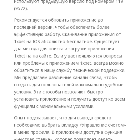
используют предыдущую версию под номером 119
(9572).
Рекомендуется обновить приложение до
последней версии, чтобы обеспечить более
эффективную работу. Скачивание приложения от
1xbet на IOS абсолютно бесплатное. Существует
два метода для поиска и загрузки приложения
1xbet на на сайте. Если у вас появляются вопросы
или проблемы с приложением 1xbet, всегда можно
обратиться в нашу службу технической поддержки.
Мы предлагаем различные каналы связи, чтобы
создать для пользователей максимально удобные
условия. Эти способы позволяют быстро
установить приложение и получить доступ ко всем
функциям с минимальными усилиями.
Опыт подсказывает, что для вывода средств
необходимо выбрать вкладку «Управление счетом»
в меню профиля. В приложении доступна функция
«Быстрая ставка», которая позволяет делать