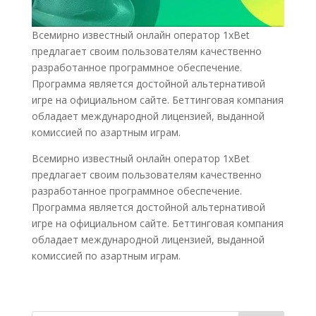
Всемирно известный онлайн оператор 1xBet
предлагает своим пользователям качественно
разработанное программное обеспечение.
Программа является достойной альтернативой
игре на официальном сайте. Беттинговая компания
обладает международной лицензией, выданной
комиссией по азартным играм.
Всемирно известный онлайн оператор 1xBet
предлагает своим пользователям качественно
разработанное программное обеспечение.
Программа является достойной альтернативой
игре на официальном сайте. Беттинговая компания
обладает международной лицензией, выданной
комиссией по азартным играм.