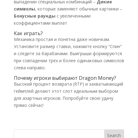
выпадении специальных комбинаций –
Дикие
символы
, которые заменяют обычные картинки –
Бонусные раунды
с увеличенными
коэффициентами выплат
Как играть?
Механика простая и понятна даже новичкам.
Установите размер ставки, нажмите кнопку “Спин”
и следите за барабанами. Выигрыши формируются
при совпадении трёх и более одинаковых символов
слева направо.
Почему игроки выбирают Dragon Money?
Высокий процент возврата (RTP) и захватывающий
геймплей делают этот слот идеальным выбором
для азартных игроков. Попробуйте свою удачу
прямо сейчас!
Search