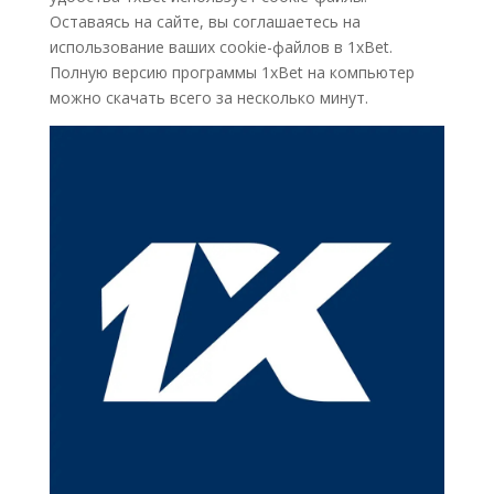
Оставаясь на сайте, вы соглашаетесь на
использование ваших cookie-файлов в 1xBet.
Полную версию программы 1xBet на компьютер
можно скачать всего за несколько минут.