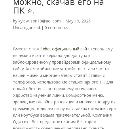
можно, скачав его на
ПК ⭐️.
by
kylewilson10@aol.com
|
May 19, 2026
|
Uncategorized
|
0 comments
Вместе с тем
1xbet официальный сайт
теперь ему
не нужно искать зеркала для доступа к
заблокированному провайдерами официальному
сайту. Хотя мобильные устройства стали частью
нашей жизни и многие каперы ставят ставки с
телефонов, использование стационарного ПК для
онлайн-беттинга по-прежнему популярно.
Удобство изучения линии, комфортное меню,
зрелищные онлайн-трансляции и множество других
преимуществ делают игру на ставках с компьютера
или ноутбука весьма привлекательной. Компания
Один икс бет предлагает своим бетторам
возможность совершенно бесплатно скачать